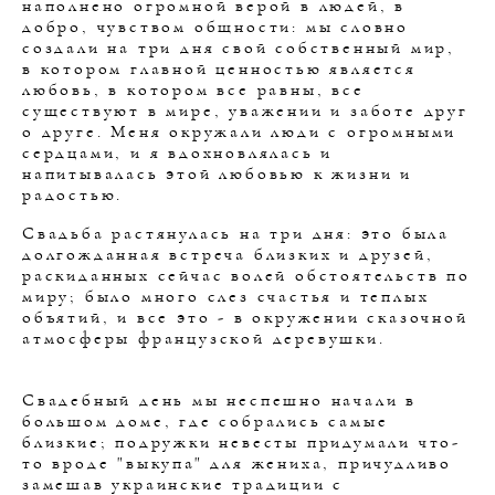
наполнено огромной верой в людей, в
добро, чувством общности: мы словно
создали на три дня свой собственный мир,
в котором главной ценностью является
любовь, в котором все равны, все
существуют в мире, уважении и заботе друг
о друге. Меня окружали люди с огромными
сердцами, и я вдохновлялась и
напитывалась этой любовью к жизни и
радостью.
Свадьба растянулась на три дня: это была
долгожданная встреча близких и друзей,
раскиданных сейчас волей обстоятельств по
миру; было много слез счастья и теплых
объятий, и все это - в окружении сказочной
атмосферы французской деревушки.
Свадебный день мы неспешно начали в
большом доме, где собрались самые
близкие; подружки невесты придумали что-
то вроде "выкупа" для жениха, причудливо
замешав украинские традиции с