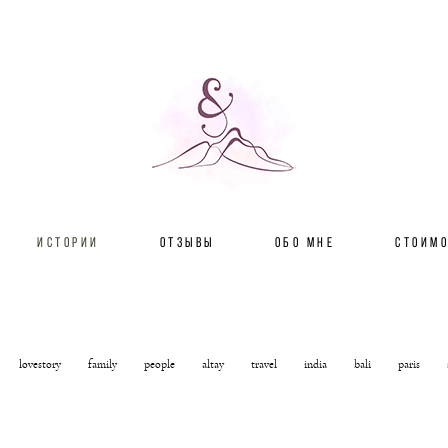
ИСТОРИИ
ОТЗЫВЫ
ОБО МНЕ
СТОИМ
lovestory
family
people
altay
travel
india
bali
paris