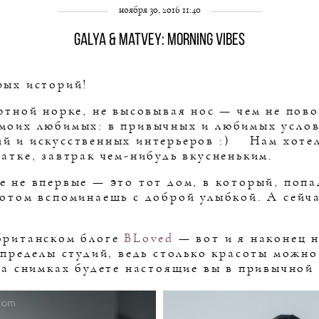
ноября 30, 2016 11:40
Galya & Matvey: Morning Vibes
рых историй!
уютной норке, не высовывая нос — чем не пов
моих любимых: в привычных и любимых услов
й и искусственных интерьеров :) Нам хотел
атке, завтрак чем-нибудь вкусненьким.
 не впервые — это тот дом, в который, попад
отом вспоминаешь с доброй улыбкой. А сейча
 британском блоге
BLoved
— вот и я наконец н
 пределы студий, ведь столько красоты можно
на снимках будете настоящие вы в привычной 