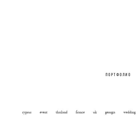
ПОРТФОЛИО
cyprus
event
thailand
france
uk
georgia
wedding