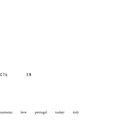
ОСТЬ
EN
santorini
love
portugal
turkey
italy