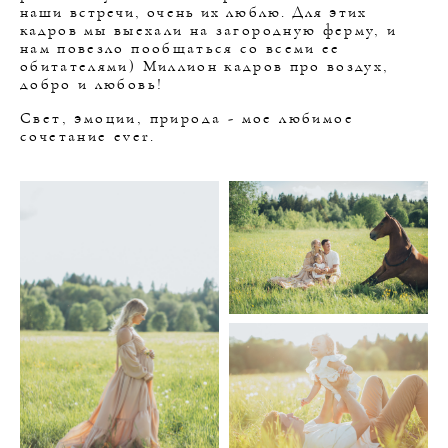
наши встречи, очень их люблю. Для этих
кадров
мы выехали на загородную ферму, и
нам повезло пообщаться со всеми ее
обитателями) Миллион кадров про воздух,
добро и любовь!
Свет, эмоции, природа - мое любимое
сочетание ever.